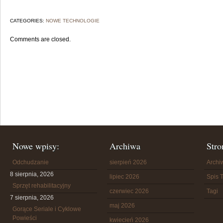
CATEGORIES:
NOWE TECHNOLOGIE
Comments are closed.
Nowe wpisy:
Archiwa
Stro
Odchudzanie
sierpień 2026
Arch
8 sierpnia, 2026
lipiec 2026
Spis T
Sprzęt rehabilitacyjny
czerwiec 2026
Tagi
7 sierpnia, 2026
maj 2026
Gorące Seriale i Cyklowe
Powieści
kwiecień 2026