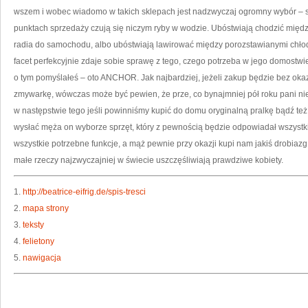
Ż
wszem i wobec wiadomo w takich sklepach jest nadzwyczaj ogromny wybór – 
punktach sprzedaży czują się niczym ryby w wodzie. Ubóstwiają chodzić mię
radia do samochodu, albo ubóstwiają lawirować między porozstawianymi chło
facet perfekcyjnie zdaje sobie sprawę z tego, czego potrzeba w jego domostwie, 
o tym pomyślałeś – oto ANCHOR. Jak najbardziej, jeżeli zakup będzie bez okazj
zmywarkę, wówczas może być pewien, że prze, co bynajmniej pół roku pani nie
w następstwie tego jeśli powinniśmy kupić do domu oryginalną pralkę bądź te
wysłać męża on wyborze sprzęt, który z pewnością będzie odpowiadał wszys
wszystkie potrzebne funkcje, a mąż pewnie przy okazji kupi nam jakiś drobiaz
małe rzeczy najzwyczajniej w świecie uszczęśliwiają prawdziwe kobiety.
1.
http://beatrice-eifrig.de/spis-tresci
2.
mapa strony
3.
teksty
4.
felietony
5.
nawigacja