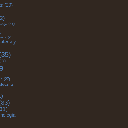
ka
(29)
-
2)
acja
(27)
y
wacje
(26)
ateriały
(35)
(27)
e
ie
(27)
ołeczna
1)
(33)
31)
hologia