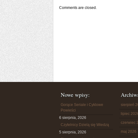
Comments are closed.
Nowe wpisy:
Archiw
Gorące Seriale i Cyklowe
sierpień 
Powieści
lipiec 202
6 sierpnia, 2026
czerwiec 
Czytelnicy Dzielą się Wiedzą
maj 2026
5 sierpnia, 2026