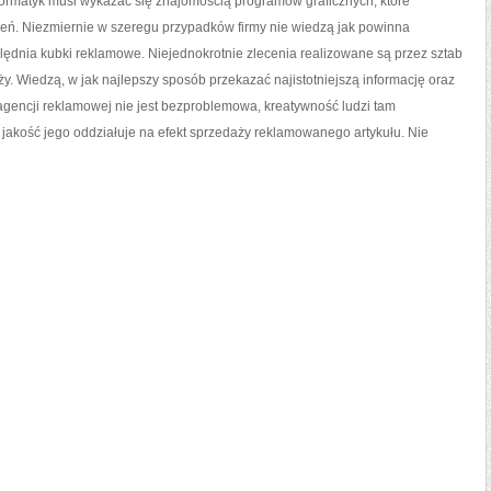
informatyk musi wykazać się znajomością programów graficznych, które
zczeń. Niezmiernie w szeregu przypadków firmy nie wiedzą jak powinna
ędnia kubki reklamowe. Niejednokrotnie zlecenia realizowane są przez sztab
nży. Wiedzą, w jak najlepszy sposób przekazać najistotniejszą informację oraz
gencji reklamowej nie jest bezproblemowa, kreatywność ludzi tam
z jakość jego oddziałuje na efekt sprzedaży reklamowanego artykułu. Nie