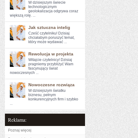
W dzisiejszym świecie
technologicznym⁤
geolokalizacja odgrywa ​coraz
większą rolę. ...
Jak sztuczna intelig
Cześć czytelniku! Dzisiaj
chciałabym poruszyć temat,
który może ⁤wydawać‍ ...
Rewolucja w projekta
Witajcie czytelnicy!​ Dzisiaj
pragniemy⁢ przybliżyć​ Wam
fascynujący ‌świat
nowoczesnych ...
Nowoczesne rozwiąza
W ⁢dzisiejszym światku
biznesu, pełnym
konkurencyjnych firm ⁤i szybko
...
Reklama:
Poznaj więcej