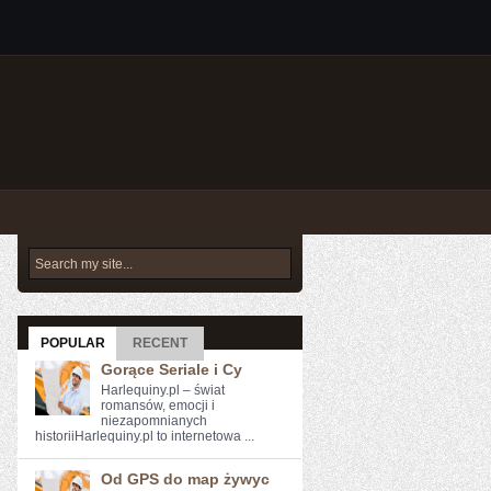
POPULAR
RECENT
Gorące Seriale i Cy
Harlequiny.pl – świat
romansów, emocji i
niezapomnianych
historiiHarlequiny.pl to internetowa ...
Od GPS do map żywyc