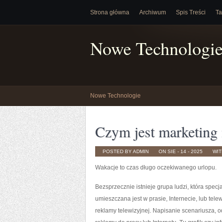
Strona główna
Archiwum
Spis Treści
Ta
Nowe Technologi
Nowe Technologie
Czym jest marketing 
POSTED BY ADMIN
ON SIE - 14 - 2025
WI
Wakacje to czas długo oczekiwanego urlopu.
Bezsprzecznie istnieje grupa ludzi, która spec
umieszczana jest w prasie, Internecie, lub tel
reklamy telewizyjnej. Napisanie scenariusza, 