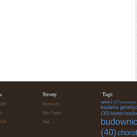
a
Strony
Tagi:
apteka
(27)
aranżacja
2026
Archiwum
badania genety
(30)
biotechnolo
6
Spis Treści
budowni
2026
Tagi
(40)
choro