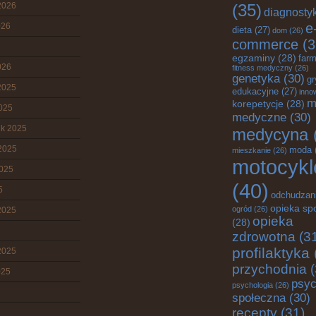
2026
(35)
diagnosty
e
026
dieta
(27)
dom
(26)
commerce
(3
egzaminy
(28)
farm
026
fitness medyczny
(26)
genetyka
(30)
gr
2025
edukacyjne
(27)
inno
m
korepetycje
(28)
2025
medyczne
(30)
ik 2025
medycyna
2025
moda
mieszkanie
(26)
motocykl
2025
(40)
5
odchudzan
opieka sp
ogród
(26)
2025
opieka
(28)
zdrowotna
(3
profilaktyka
2025
przychodnia
(
025
psyc
psychologia
(26)
społeczna
(30)
recepty
(31)