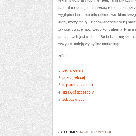
reklamy do prasy lub Internetu. Tu grafik czy 
naturalnie służą i umożliwiają robienie stres
wyglądać ich kampania reklamowa, która uwzgl
ludzi, którzy mają już doświadczenie w tej bra
zwrócić uwagę możliwego kontrahenta. Praca a
pracujących jest w cenie. Bo to ich pomysł ora
wszyscy umieją wymyślać marketingu.
źródło:
———————————
1.
pełna wersja
2.
poznaj więcej
3.
http://remocean.eu
4.
sprawdź szczegóły
5.
zobacz więcej
CATEGORIES:
NOWE TECHNOLOGIE