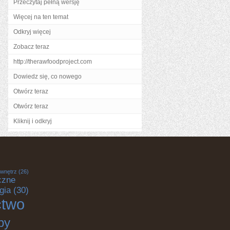
Przeczytaj pełną wersję
Więcej na ten temat
Odkryj więcej
Zobacz teraz
http://therawfoodproject.com
Dowiedz się, co nowego
Otwórz teraz
Otwórz teraz
Kliknij i odkryj
 wnętrz
(26)
czne
gia
(30)
ctwo
by