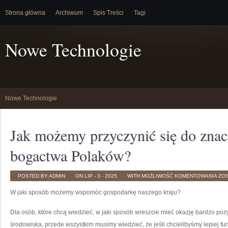
Strona główna
Archiwum
Spis Treści
Tagi
Nowe Technologie
Nowe Technologie
Jak możemy przyczynić się do zna
bogactwa Polaków?
JAK
POSTED BY ADMIN
ON LIP - 3 - 2025
WITH
MOŻLIWOŚĆ KOMENTOWANIA
ZO
MO
PRZ
W jaki sposób możemy wspomóc gospodarkę naszego kraju?
SIĘ
DO
ZN
WZ
Dla osób, które chcą wiedzieć, w jaki sposób wreszcie mieć okazję bardzo poz
BO
PO
środowiska, przede wszystkim musimy wiedzieć, że jeśli chcielibyśmy lepiej fu