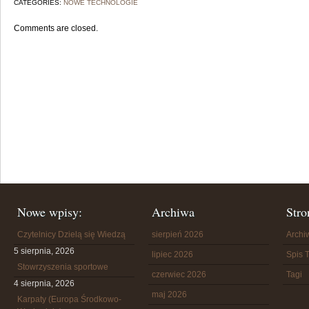
CATEGORIES:
NOWE TECHNOLOGIE
Comments are closed.
Nowe wpisy:
Archiwa
Stro
Czytelnicy Dzielą się Wiedzą
sierpień 2026
Arch
5 sierpnia, 2026
lipiec 2026
Spis T
Stowrzyszenia sportowe
czerwiec 2026
Tagi
4 sierpnia, 2026
maj 2026
Karpaty (Europa Środkowo-