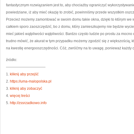
fantastycznym rozwiązaniem jest to, aby chociażby ograniczyć wykorzystywanie 
powiedziane, iż aby mieć okazję to zrobić, powinniśmy przede wszystkim oszc
Przecież możemy zamontować w swoim domu takie okna, dzięki to którym we w
całkiem sporo zaoszczędzić, bo z domu, który zamieszkujemy nie będzie wyciek
mieć jakieś wątpliwości wątpliwości. Bardzo często ludzie po prostu za mocn
trudno mówić, że akurat w tym przypadku możemy zgodzić się z większością, k
na kwestię energooszczędności. Cóż, zwróćmy na to uwagę, ponieważ każdy cz
źródło:
———————————
1.
kliknij aby przejść
2.
https://uma-malopolska.pl
3.
kliknij aby zobaczyć
4.
więcej treści
5.
http://zssrzadkowo.info