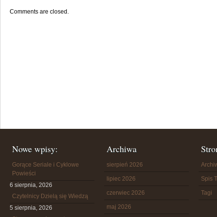
Comments are closed.
Nowe wpisy:
Archiwa
Stro
Gorące Seriale i Cyklowe
sierpień 2026
Arch
Powieści
lipiec 2026
Spis T
6 sierpnia, 2026
czerwiec 2026
Tagi
Czytelnicy Dzielą się Wiedzą
maj 2026
5 sierpnia, 2026