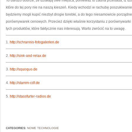
To bardzo dobrze, że działają owe miejsca, ponieważ to żadna przesada, iż dzi
które do tej pory nie na naszą kieszeń. Kiedy wchodzi w rachubę poszukiwanie
będziemy mogli kupić niezbyt drogie torebki, a do tego niesamowicie porządn
porównywarek cenowych. Przecież dzięki właśnie korzystaniu z porównywarki
tych produktów, które faktycznie nas interesują. Warto zwrócić na to uwagę.
1.
http://schrannis-fotogalerien.de
2.
http://sink-and-relax.de
3.
http://squoquo.de
4.
http://stamm-cdf.de
5.
http://stassfurter-radios.de
CATEGORIES:
NOWE TECHNOLOGIE