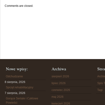
Comments are closed.
Nowe wpisy:
Archiwa
Stro
Odchudzanie
sierpień 2026
Arch
8 sierpnia, 2026
lipiec 2026
Spis T
Sprzęt rehabilitacyjny
czerwiec 2026
Tagi
7 sierpnia, 2026
maj 2026
Gorące Seriale i Cyklowe
Powieści
kwiecień 2026