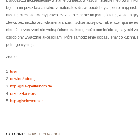
bydgoszcz.info.pl/jesteśmy w stanie odnaleźć w każdym sklepie meblowym, kol
będą nam przez lata a i takie, z materiałów drewnopodobnych, które mają nis
niedługim czasie. Mamy prawo też zakupić meble na jedną ścianę, zakładając
zlewu, bez możliwości własnej aranżacji tychże sprzętów. Takie rozwiązanie j
niedużo przestrzeni ale wolną ścianę, na której może pomieścić się cały taki 
ozdobiony wyłącznie akcesoriami, które samodzielnie dopasujemy do kuchni, a
pełnego wystroju.
źródło:
———————————
1.
tutaj
2.
odwiedź stronę
3.
http://ghia-goettelborn.de
4.
przeczytaj wpis
5.
http://giselaworm.de
CATEGORIES:
NOWE TECHNOLOGIE