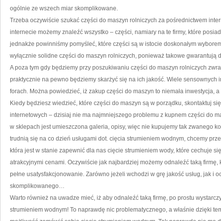
ogólnie ze wszech miar skomplikowane.
Trzeba oczywiście szukać części do maszyn rolniczych za pośrednictwem inter
internecie możemy znaleźć wszystko – części, namiary na te firmy, które posiad
jednakże powinniśmy pomyśleć, które części są w istocie doskonałym wybor
wyłącznie solidne części do maszyn rolniczych, ponieważ takowe gwarantują
A poza tym gdy będziemy przy poszukiwaniu części do maszyn rolniczych zwra
praktycznie na pewno będziemy skarżyć się na ich jakość. Wiele sensownych 
forach. Można powiedzieć, iż zakup części do maszyn to niemała inwestycja,
Kiedy będziesz wiedzieć, które części do maszyn są w porządku, skontaktuj s
internetowych – dzisiaj nie ma najmniejszego problemu z kupnem części do m
w sklepach jest umieszczona galeria, opisy, więc nie kupujemy tak zwanego ko
trudnią się na co dzień usługami dot. cięcia strumieniem wodnym, chcemy przed
która jest w stanie zapewnić dla nas cięcie strumieniem wody, które cechuje si
atrakcyjnymi cenami. Oczywiście jak najbardziej możemy odnaleźć taką firmę, 
pełne usatysfakcjonowanie. Zarówno jeżeli wchodzi w grę jakość usług, jak i oc
skomplikowanego…
Warto również na uwadze mieć, iż aby odnaleźć taką firmę, po prostu wystarcz
strumieniem wodnym! To naprawdę nic problematycznego, a właśnie dzięki te