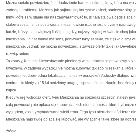
Można śmiało powiedzieć, że odnalezienie bardzo solidnej firmy, która ma we w
żadnego problemu. Możemy jak najbardziej korzystać z sieci, ponieważ niby g
firmy, które są w stanie dla nas zagwarantować to, iż hala stalowa będzie spe
stalowa zostanie już postawiona, niesamowicie istotne jest to byśmy naprawdę
ludzie, którzy mają większą ilość pieniędzy, najzwyczajniej w świecie chcą ja
mieszkania. To naturalnie ma sens, ponieważ fakty są takie, że ciężko o zbyt wi
mieszkanie. Jednak nie można powiedzieć, iż zawsze oferty takie jak Develo
rozwiązaniem…
To znaczy, iż chociaż inwestowanie pieniędzy w mieszkania to prawdziwy strzał
uważnym. W żadnym wypadku nie można kupować takiego mieszkania, które jest
powodu nieodpowiednia lokalizacja nie jest w porządku? A choćby dlatego, i
centrum, to kiedy za 15 lat będziemy pragnęli sprzedać mieszkanie, będziem
kupca.
Kiedy w grę wchodzą oferty typu Mieszkania na sprzedaż szczecin, należy m
całą pewnością nie opłaca się kupować takich nieruchomości, które być może s
wyglądem, zostały wybudowane wieki temu. Tego typu nieruchomości teraz nie
Mieszkania naprawdę opłaca się kupować, ale wyłącznie takie, które są dobrze
źródło: