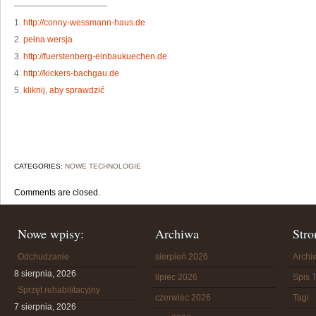
———————————
1.
http://conny-wessmann-haus.de
2.
pełna wersja
3.
http://fuerstenberg-einbaukuechen.de
4.
http://kickers-bachgau.de
5.
kliknij, aby sprawdzić
CATEGORIES:
NOWE TECHNOLOGIE
Comments are closed.
Nowe wpisy:
Archiwa
Stro
Odchudzanie
sierpień 2026
Arch
8 sierpnia, 2026
lipiec 2026
Spis T
Sprzęt rehabilitacyjny
czerwiec 2026
Tagi
7 sierpnia, 2026