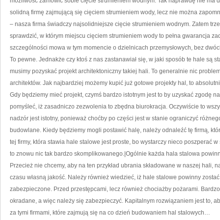
możliwość zamówić sobie cięcie strumieniem wodnym. Tak naprawdę nie ma de
solidną firmę zajmującą się cięciem strumieniem wody, lecz nie można zapomn
– nasza firma świadczy najsolidniejsze cięcie strumieniem wodnym. Zatem t
sprawdzić, w którym miejscu cięciem strumieniem wody to pełna gwarancja za
szczególności mowa w tym momencie o dzielnicach przemysłowych, bez dwóch
To pewne. Jednakże czy ktoś z nas zastanawiał się, w jaki sposób te hale są st
musimy pozyskać projekt architektoniczny takiej hali. To generalnie nic probl
architektów. Jak najbardziej możemy kupić już gotowe projekty hal, to absolut
Gdy będziemy mieć projekt, czymś bardzo istotnym jest to by uzyskać zgodę n
pomyśleć, iż zasadniczo zezwolenia to zbędna biurokracja. Oczywiście to wszy
nadzór jest istotny, ponieważ choćby po części jest w stanie ograniczyć różneg
budowlane. Kiedy będziemy mogli postawić halę, należy odnaleźć tę firmą, któ
tej firmy, która stawia hale stalowe jest proste, bo wystarczy nieco poszperać 
to znowu nic tak bardzo skomplikowanego.|Ogólnie każda hala stalowa pow
Przecież nie chcemy, aby na ten przykład ubrania składowane w naszej hali, n
czasu własną jakość. Należy również wiedzieć, iż hale stalowe powinny zosta
zabezpieczone. Przed przestępcami, lecz również chociażby pożarami. Bardzo 
okradane, a więc należy się zabezpieczyć. Kapitalnym rozwiązaniem jest to, ab
za tymi firmami, które zajmują się na co dzień budowaniem hal stalowych…