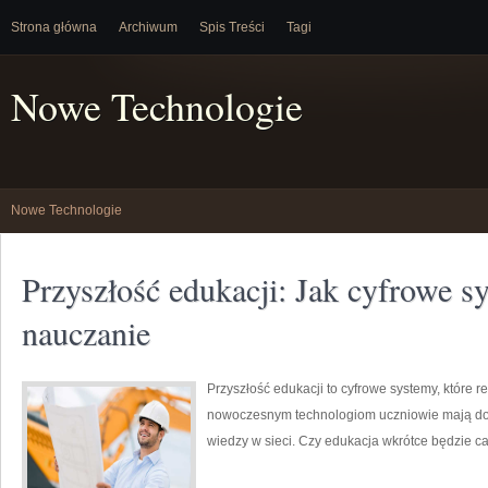
Strona główna
Archiwum
Spis Treści
Tagi
Nowe Technologie
Nowe Technologie
Przyszłość edukacji: Jak cyfrowe s
nauczanie
Przyszłość edukacji to cyfrowe systemy, które r
nowoczesnym technologiom uczniowie mają dostę
wiedzy w sieci. Czy edukacja wkrótce będzie c