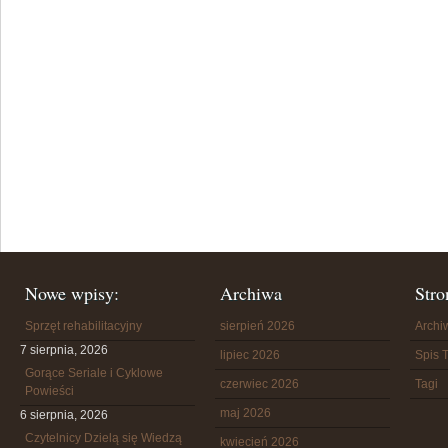
Nowe wpisy:
Archiwa
Stro
Sprzęt rehabilitacyjny
sierpień 2026
Arch
7 sierpnia, 2026
lipiec 2026
Spis T
Gorące Seriale i Cyklowe
czerwiec 2026
Tagi
Powieści
maj 2026
6 sierpnia, 2026
Czytelnicy Dzielą się Wiedzą
kwiecień 2026