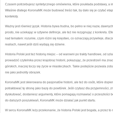
Czasem potrzebujesz syntetycznego omówienia, które poukłada podstawy, a i
Właśnie dlatego KoronaMK może budować treści tak, by dało się je czytać etap
konteksty.
Ważny jest również język. Historia bywa trudna, bo pełno w niej nazw, dawn
prosto, nie uciekając w sztywne definicje, ale też nie rezygnując z konkretu. Efe
nad tematem: rozumie, czym różni się księstwo, co oznaczają przywileje, dla
realiach, nawet jeśli dziś wydają się dziwne.
Historia Polski jest też historią miejsc – od warowni po trakty handlowe, od 
prowadzić czytelnika przez krajobraz historii, pokazując, że przestrzeń ma znac
górskich, inaczej toczy się życie w miasteczkach. Takie podejście pozwala zo
nie jako jednolity obrazek.
KoronaMK jest skierowana do pasjonatów historii, ale też do osób, które dopie
potraktować tę stronę jako bazę do powtórek. Jeśli czytasz dla przyjemności, zna
dyskutować, dostaniesz argumenty, które pomagają rozmawiać o przeszłości bez 
do dalszych poszukiwań, KoronaMK może działać jak punkt startu.
W sercu KoronaMK leży przekonanie, że historia Polski jest bogata, a przez to