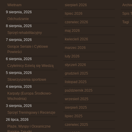
Wietnam
sierpień 2026
Arch
9 sierpnia, 2026
lipiec 2026
Spis T
Odchudzanie
czerwiec 2026
Tagi
8 sierpnia, 2026
maj 2026
Sprzęt rehabilitacyjny
kwiecień 2026
7 sierpnia, 2026
Gorące Seriale i Cyklowe
marzec 2026
Powieści
luty 2026
6 sierpnia, 2026
styczeń 2026
Czytelnicy Dzielą się Wiedzą
5 sierpnia, 2026
grudzień 2025
Stowrzyszenia sportowe
listopad 2025
4 sierpnia, 2026
październik 2025
Karpaty (Europa Środkowo-
Wschodnia)
wrzesień 2025
3 sierpnia, 2026
sierpień 2025
Sprzęt Treningowy i Recenzje
lipiec 2025
26 lipca, 2026
czerwiec 2025
Plaże, Wyspy i Oceaniczne
Rajskie Zakątki