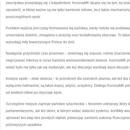
zwycięstwa przeplatają się z katastrofami. KoronaMK skupia się na tym, by po
opowieść, w której ważne są nie tylko kamienie milowe, lecz także mechanizmy d
poszczególnych epok.
Punktem wyjścia jest czasy formowania się państwa, kiedy rodziły się podstawy
umacniania dzielnic, zmagania o pozycję oraz kształtowania obyczaju. To także
wyrastają mity towarzyszące Polsce do dziś.
Następnie przychodzi czas przemian – zmieniają się sojusze, rośnie znaczeni
negocjować interesy w coraz bardziej wielowarstwowym świecie. KoronaMK prow
widać było nie tylko jak się wydarzyło, ale też dlaczego wynikały dane decyzje i 
Kolejne epoki – złote stulecia – to przestrzeń dla szerokich planów, ale też dla 
wyłącznie hetmanów; są także kupcy, artyści, urzędnicy. Dlatego KoronaMK pokaz
od wielkich bitew po obyczaje epok.
Szczególne miejsce zajmuje państwo szlacheckie – fenomen ustrojowy, który do
parlamentaryzmu, ale też okres, w którym widać słabości systemu: konflikty we
ujmować ten etap bez prostych etykiet, pokazując zarówno sukcesy Rzeczypospol
późniejszych upadków.