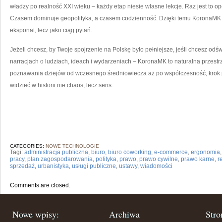
władzy po realność XXI wieku – każdy etap niesie własne lekcje. Raz jest to o
Czasem dominuje geopolityka, a czasem codzienność. Dzięki temu KoronaMK 
eksponat, lecz jako ciąg pytań.
Jeżeli chcesz, by Twoje spojrzenie na Polskę było pełniejsze, jeśli chcesz odświ
narracjach o ludziach, ideach i wydarzeniach – KoronaMK to naturalna przestr
poznawania dziejów od wczesnego średniowiecza aż po współczesność, krok po
widzieć w historii nie chaos, lecz sens.
CATEGORIES:
NOWE TECHNOLOGIE
Tagi:
administracja publiczna
,
biuro
,
biuro coworking
,
e-commerce
,
ergonomia
pracy
,
plan zagospodarowania
,
polityka
,
prawo
,
prawo cywilne
,
prawo karne
,
r
sprzedaż
,
urbanistyka
,
usługi publiczne
,
ustawy
,
wiadomości
Comments are closed.
Nowe wpisy:
Archiwa
Stro