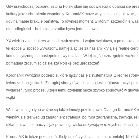
Gdy przychodzą rozbiory, historia Polski staje się opowieścią o oparciu się pre
kultury jako schronienia wspólnoty. KoronaMK może w tym miejscu pokazać, jak
gdy na mapie brakuje państwa. To również moment, w którym szczególnie ważn
niepodległości – bo historia rzadko bywa jednoliniowa.
XX wiek to z kolei okres wielkich wstrząsów – I wojna światowa, a potem kat
tej epoce w sposób wyważony, pamiętając, że za hasłami kryją się realne cier
komunistycznego, a następnie nowy rozdział. W tej części szczególnie ważne 
pomagają zrozumieć dzisiejszą Polskę bez uproszczeń.
KoronaMK wyróżnia podejście, które łączy pasję z systematyką. Z jednej strony 
twierdzach, sejmikach. Z drugiej strony równie istotna jest spójność – czyli pok
wydarzeń, tylko proces. Dzięki temu czytelnik może szybko zbudować w głowie
wątki.
W serwisie tego typu ważne są także tematy przekrojowe. Dlatego KoronaMK mo
wieków, ale też według zagadnień: strategia, polityka zagraniczna, tradycja, reli
układ pozwala zobaczyć, jak pewne zjawiska odżywają w różnych epokach, cho
KoronaMK to także przestrzeń dla tych, którzy chcą historii zrozumiałej. Nie 