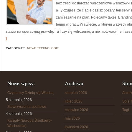
bez treści dostarczać wdrożeniowe wskazówki i 
a Ty czujesz, że ciągle gasisz pożary, ten serw
zamieszanie na plan. Polecamy także: Branding f
being w pracy. W świecie, w którym wszyscy o
stawia na operacyjną prawdę. Tu liczy się wdrożenie, a nie motywacyjne frazes
]
CATEGORIES:
NOWE TECHNOLOGIE
Nowe wpisy:
Archiwa
Stro
Czytelnicy Dzielą się Wiedzą
sierpień 2026
Arch
5 sierpnia, 2026
lipiec 2026
Spis T
Stowrzyszenia sportowe
czerwiec 2026
Tagi
4 sierpnia, 2026
maj 2026
Karpaty (Europa Środkowo-
Wschodnia)
kwiecień 2026