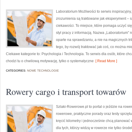
Laboratorium Możliwości to serwis inspiracyjny
zrozumienia są traktowane jak eksperyment – s
ciekawości. To miejsce, które pomaga uczyć si
styl pracy z informacją. Nazwa „Laboratorium” 
oparte na sprawdzaniu, a nie na magicznych tr
tego, by rozwój traktować jak coś, co można mie
Ciekawe kategorie to: Psychologia i Technologia. To serwis dla osób, które ch
chodzi tu o chwilową motywację, tylko o systematyczne
[ Read More ]
CATEGORIES:
NOWE TECHNOLOGIE
Rowery cargo i transport towarów
Szlaki-Rowerowe.pl to portal o jeździe na rower
rowerowe, praktyczne porady oraz testy sprzęt
kręcić kilometry i jednocześnie chcą planować 
dla tych, którzy widzą w rowerze nie tylko środe