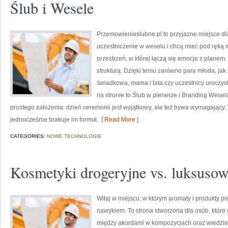
Ślub i Wesele
Przemowieniaslubne.pl to przyjazne miejsce dla
uczestniczenie w weselu i chcą mieć pod ręką w
przestrzeń, w której łączą się emocje z planem
strukturą. Dzięki temu zarówno para młoda, jak 
świadkowa, mama i tata czy uczestnicy uroczys
na stronie to Ślub w plenerze i Branding Wesel
prostego założenia: dzień ceremonii jest wyjątkowy, ale też bywa wymagający
jednocześnie brakuje im formuł,
[ Read More ]
CATEGORIES:
NOWE TECHNOLOGIE
Kosmetyki drogeryjne vs. luksuso
Witaj w miejscu, w którym aromaty i produkty pi
nawykiem. To strona stworzona dla osób, któr
między akordami w kompozycjach oraz wiedzieć,