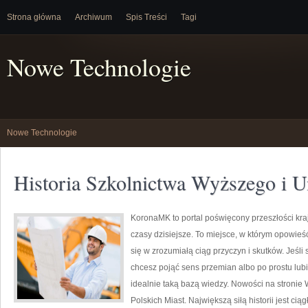
Strona główna
Archiwum
Spis Treści
Tagi
Nowe Technologie
Nowe Technologie
Historia Szkolnictwa Wyższego i 
KoronaMK to portal poświęcony przeszłości kraj
czasy dzisiejsze. To miejsce, w którym opowieś
się w zrozumiałą ciąg przyczyn i skutków. Jeś
chcesz pojąć sens przemian albo po prostu lub
idealnie taką bazą wiedzy. Nowości na stronie 
Polskich Miast. Największą siłą historii jest cią