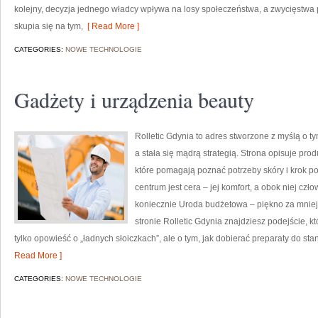
kolejny, decyzja jednego władcy wpływa na losy społeczeństwa, a zwycięstwa 
skupia się na tym,
[ Read More ]
CATEGORIES:
NOWE TECHNOLOGIE
Gadżety i urządzenia beauty
Rolletic Gdynia to adres stworzone z myślą o t
a stała się mądrą strategią. Strona opisuje pro
które pomagają poznać potrzeby skóry i krok 
centrum jest cera – jej komfort, a obok niej cz
koniecznie Uroda budżetowa – piękno za mniej
stronie Rolletic Gdynia znajdziesz podejście, kt
tylko opowieść o „ładnych słoiczkach”, ale o tym, jak dobierać preparaty do sta
Read More ]
CATEGORIES:
NOWE TECHNOLOGIE