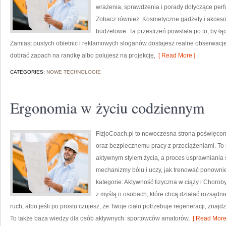
wrażenia, sprawdzenia i porady dotyczące perfu
Zobacz również: Kosmetyczne gadżety i akcesori
budżetowe. Ta przestrzeń powstała po to, by łą
Zamiast pustych obietnic i reklamowych sloganów dostajesz realne obserwacje.
dobrać zapach na randkę albo polujesz na projekcję,
[ Read More ]
CATEGORIES:
NOWE TECHNOLOGIE
Ergonomia w życiu codziennym
FizjoCoach.pl to nowoczesna strona poświęcon
oraz bezpiecznemu pracy z przeciążeniami. To m
aktywnym stylem życia, a proces usprawniania 
mechanizmy bólu i uczy, jak trenować ponowni
kategorie: Aktywność fizyczna w ciąży i Chorob
z myślą o osobach, które chcą działać rozsądnie
ruch, albo jeśli po prostu czujesz, że Twoje ciało potrzebuje regeneracji, znaj
To także baza wiedzy dla osób aktywnych: sportowców amatorów,
[ Read More