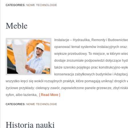
CATEGORIES:
NOWE TECHNOLOGIE
Meble
Instalacje – Hydraulika, Remonty i Budownictwo
opanować temat systemów instalacyjnych oraz
większe przebudowy. To miejsce, w którym wied
dostaje zrozumiałe podpowiedzi dotyczące hydr
także szeroko pojętego prac konstrukcyjno-wy
konserwacja zabytkowych budynków i Adaptacja
wszystko kręci się wokół rozsądnych praktyk, które pomagają uniknąć drogich 
życiowe przykłady: cieknący zawór, zapowietrzone panele grzewcze, zbyt nisk
syfon, albo łazienka,
[ Read More ]
CATEGORIES:
NOWE TECHNOLOGIE
Historia nauki